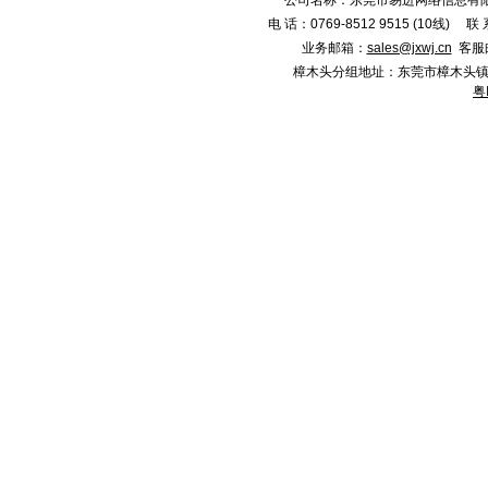
公司名称：东莞市易进网络信息有限
电 话：0769-8512 9515 (10线)
业务邮箱：
sales@jxwj.cn
客服
樟木头分组地址：东莞市樟木头镇新城市广
粤