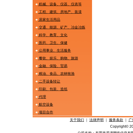
机械、设备、仪器、仪表等
工程、建筑、房地产、装潢
居家生活用品
交通、能源、矿产、冶金冶炼
科学、教育、文化
医药、卫生、保健
公用事业、生活服务
餐钦、娱乐、购物、旅游
金融、保险、贸易
粮油、食品、农林牧渔
二手设备转让
印刷、包装、造纸
代理
航空设备
项目合作
关于我们
｜
法律声明
｜
服务条款
｜
广
Copyright©