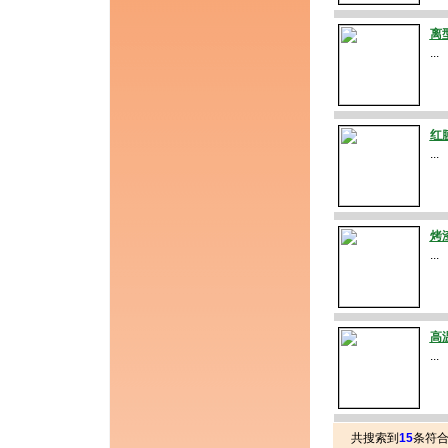
离
...
红
...
烤
...
高
...
共搜索到
15
条符