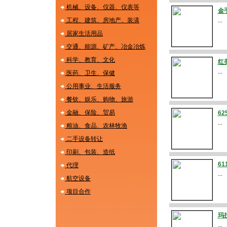
机械、设备、仪器、仪表等
金
工程、建筑、房地产、装潢
...
居家生活用品
交通、能源、矿产、冶金冶炼
科学、教育、文化
红
...
医药、卫生、保健
公用事业、生活服务
餐钦、娱乐、购物、旅游
金融、保险、贸易
62
...
粮油、食品、农林牧渔
二手设备转让
印刷、包装、造纸
6
代理
...
航空设备
项目合作
玛
...