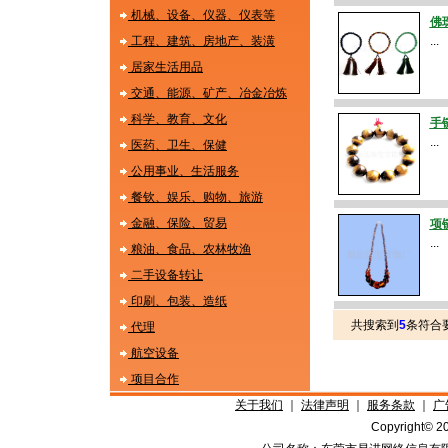
机械、设备、仪器、仪表等
佛
工程、建筑、房地产、装潢
...
居家生活用品
交通、能源、矿产、冶金冶炼
科学、教育、文化
手
...
医药、卫生、保健
公用事业、生活服务
餐钦、娱乐、购物、旅游
金融、保险、贸易
项
...
粮油、食品、农林牧渔
二手设备转让
印刷、包装、造纸
共搜索到
5
条符合
代理
航空设备
项目合作
关于我们
｜
法律声明
｜
服务条款
｜
广
Copyright©