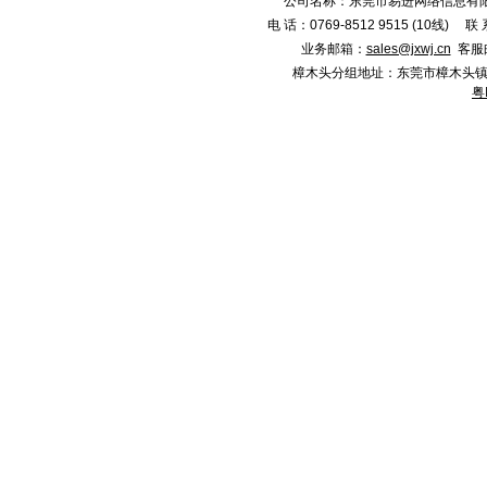
公司名称：东莞市易进网络信息有限
电 话：0769-8512 9515 (10线)
业务邮箱：
sales@jxwj.cn
客服
樟木头分组地址：东莞市樟木头镇新城市广
粤