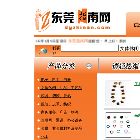
供
126年8月
我要
找
电子、电工、电器
半
文体休闲、礼品、工艺品
...
模具、塑胶、胶粘
服装、皮革、纺织
商务服务、广告、物流
杂
互联网、通讯、办公设备
...
金属、非金属材料及制品
化工